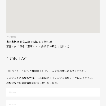
PDF地図
東急東横線 代官山駅 正面口より徒歩6分
京王 / JR / 東急 / 東京メトロ 各線 渋谷駅より徒歩10分
C
O
N
T
A
C
T
LOKO GALLERYへご質問は下記フォームよりお問い合わせください。
メルマガをご希望の方は、氏名明記の上「メルマガ希望」とご記入ください。
展覧会などの最新情報をお知らせいたします。