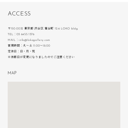
A
C
C
E
S
S
〒150-0032 東京都 渋谷区 鶯谷町 12-6 LOKO bldg.
TEL：03 6455 1376
MAIL：info@lokogallery.com
営業時間：火〜土 11:00〜18:00
定休日：日・月・祝
※休廊日が変更になりましたのでご注意ください
M
A
P