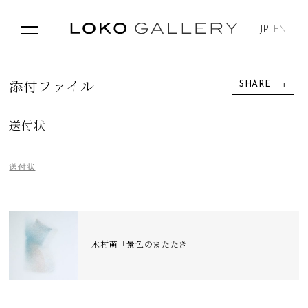
JP
EN
SHARE
添
付
フ
ァ
イ
ル
送付状
送付状
木村萌「景色のまたたき」