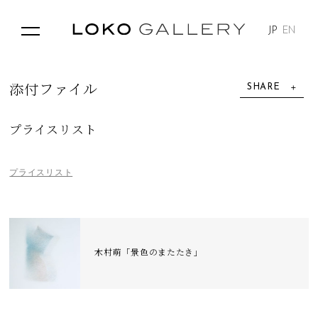
JP
EN
SHARE
添
付
フ
ァ
イ
ル
プライスリスト
プライスリスト
木村萌「景色のまたたき」