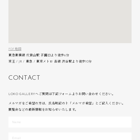
PDF地図
東急東横線 代官山駅 正面口より徒歩6分
京王 / JR / 東急 / 東京メトロ 各線 渋谷駅より徒歩10分
C
O
N
T
A
C
T
LOKO GALLERYへご質問は下記フォームよりお問い合わせください。
メルマガをご希望の方は、氏名明記の上「メルマガ希望」とご記入ください。
展覧会などの最新情報をお知らせいたします。