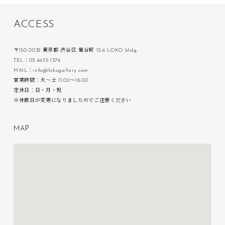
A
C
C
E
S
S
〒150-0032 東京都 渋谷区 鶯谷町 12-6 LOKO bldg.
TEL：03 6455 1376
MAIL：info@lokogallery.com
営業時間：火〜土 11:00〜18:00
定休日：日・月・祝
※休廊日が変更になりましたのでご注意ください
M
A
P