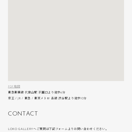
PDF地図
東急東横線 代官山駅 正面口より徒歩6分
京王 / JR / 東急 / 東京メトロ 各線 渋谷駅より徒歩10分
C
O
N
T
A
C
T
LOKO GALLERYへご質問は下記フォームよりお問い合わせください。