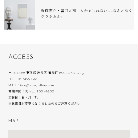
近藤恵介・冨井大裕「人かもしれない——なんとなく
クラシカル」
A
C
C
E
S
S
〒150-0032 東京都 渋谷区 鶯谷町 12-6 LOKO bldg.
TEL：03 6455 1376
MAIL：info@lokogallery.com
営業時間：火〜土 11:00〜18:00
定休日：日・月・祝
※休廊日が変更になりましたのでご注意ください
M
A
P