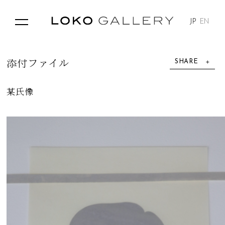
JP
EN
SHARE
添
付
フ
ァ
イ
ル
某氏像