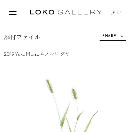
JP
EN
SHARE
添
付
フ
ァ
イ
ル
2019YukaMori_エノコログサ