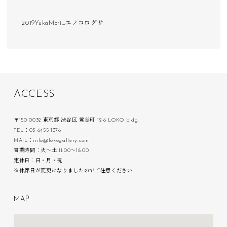
2019YukaMori_エノコログサ
A
C
C
E
S
S
〒150-0032 東京都 渋谷区 鶯谷町 12-6 LOKO bldg.
TEL：03 6455 1376
MAIL：info@lokogallery.com
営業時間：火〜土 11:00〜18:00
定休日：日・月・祝
※休廊日が変更になりましたのでご注意ください
M
A
P