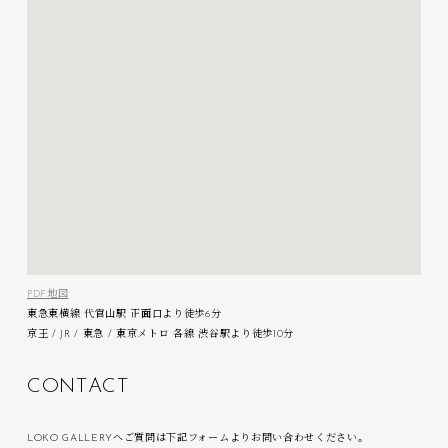
PDF地図
東急東横線 代官山駅 正面口より徒歩6分
京王 / JR / 東急 / 東京メトロ 各線 渋谷駅より徒歩10分
C
O
N
T
A
C
T
LOKO GALLERYへご質問は下記フォームよりお問い合わせください。