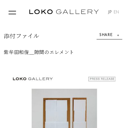
JP
EN
SHARE
添
付
フ
ァ
イ
ル
紫牟田和俊＿隙間のエレメント