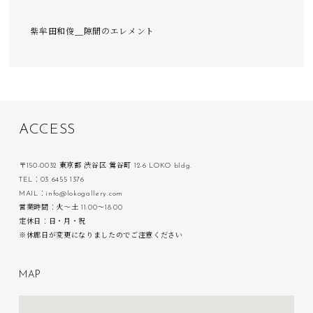
紫牟田和俊＿隙間のエレメント
A
C
C
E
S
S
〒150-0032 東京都 渋谷区 鶯谷町 12-6 LOKO bldg.
TEL：03 6455 1376
MAIL：info@lokogallery.com
営業時間：火〜土 11:00〜18:00
定休日：日・月・祝
※休廊日が変更になりましたのでご注意ください
M
A
P