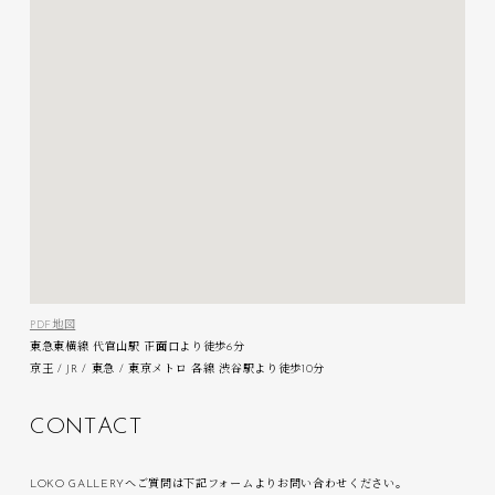
PDF地図
東急東横線 代官山駅 正面口より徒歩6分
京王 / JR / 東急 / 東京メトロ 各線 渋谷駅より徒歩10分
C
O
N
T
A
C
T
LOKO GALLERYへご質問は下記フォームよりお問い合わせください。